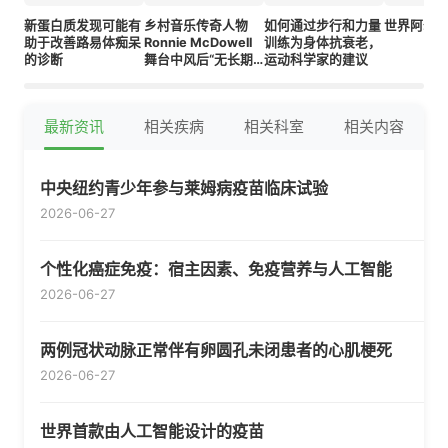
新蛋白质发现可能有
乡村音乐传奇人物
如何通过步行和力量
世界阿尔
助于改善路易体痴呆
Ronnie McDowell
训练为身体抗衰老，
的诊断
舞台中风后“无长期
运动科学家的建议
损伤”，儿子称
最新资讯
相关疾病
相关科室
相关内容
中央纽约青少年参与莱姆病疫苗临床试验
2026-06-27
个性化癌症免疫：宿主因素、免疫营养与人工智能
2026-06-27
两例冠状动脉正常伴有卵圆孔未闭患者的心肌梗死
2026-06-27
世界首款由人工智能设计的疫苗