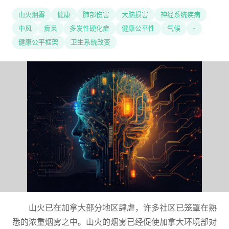
山火烟雾
健康
肺部伤害
大脑损害
神经系统疾病
中风
痴呆
多发性硬化症
健康公平性
气候
-
健康公平框架
卫生系统改变
山火已在加拿大部分地区肆虐，许多社区已笼罩在熟
悉的浓重烟雾之中。山火的烟雾已经促使加拿大环境部对