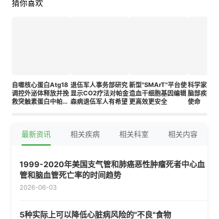
猜你喜欢
自噬核心蛋白Atg18
退伍军人事务部研究
新型"SMArT"平台使
科学家被
调控外泌体释放并挽
显示CO2疗法对帕金
造血干细胞基因编辑
脑部疾病
救突触素蛋白中帕金
森病退伍军人有希望
更高效更安全
使命
森病Sac结构域突变
导致的病理功能障碍
最新资讯
相关疾病
相关科室
相关内容
1999-2020年美国支气管和肺癌恶性肿瘤死者中心血
管和脑血管死亡率的时间趋势
2026-06-03
5种实际上可以降低心脏病风险的"不良"食物