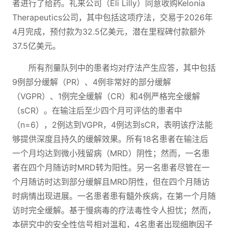
者进行了给药。礼来公司（Eli Lilly）同意收购Kelonia
Therapeutics公司，其中包括这项疗法，交易于2026年
4月完成，预付款为32.5亿美元，潜在里程碑付款额外
37.5亿美元。
所有剂量队列中的患者均对疗法产生应答，其中包括
9例部分缓解（PR）、4例非常好的部分缓解
（VGPR）、1例完全缓解（CR）和4例严格完全缓解
（sCR）。在输注后至少四个月可评估的患者中
（n=6），2例达到VGPR，4例达到sCR，表明该疗法能
够提供深度且持久的缓解效果。所有18名患者在输注后
一个月均达到微小残留病（MRD）阴性；然而，一名患
者在四个月随访时MRD转为阳性。另一名患者尽管在一
个月随访时达到部分缓解且MRD阴性，但在四个月随访
时病情出现进展。一名患者患有髓外疾病，在第一个月随
访时完全缓解。基于慢病毒的疗法毒性令人担忧；然而，
本研究中的安全性信号相对温和，4名患者出现细胞因子