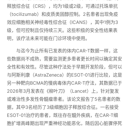
释放综合征（CRS），均为1级或2级，可通过托珠单抗
（tocilizumab）和皮质类固醇控制。2名患者出现免疫
效应细胞相关神经毒性综合征（ICANS），其中1例为3
级，但可控制且仅持续三天。这些积极的安全性结果表
明，该疗法未来可能在门诊环境中使用。
与迄今为止所有已发表的体内CAR-T数据一样，这
些数据尚不成熟，需要监测更多患者更长时间以确定其安
全性和有效性。尽管这种疗法处于早期开发阶段，但可以
与阿斯利康（AstraZeneca）的ESOT-01进行比较，这是
另一种靶向BCMA的慢病毒体内CAR-T疗法，其数据已于
2026年3月发表在《柳叶刀》（Lancet）上，针对复发
或难治性多发性骨髓瘤患者。该论文报告了5名患者的数
据，其中3名经历了3级细胞因子释放综合征。一名接受
ESOT-01治疗的患者，既往存在髓外疾病，在CAR-T细
胞扩增高峰期出现严重神经功能恶化，随后因心脏骤停死