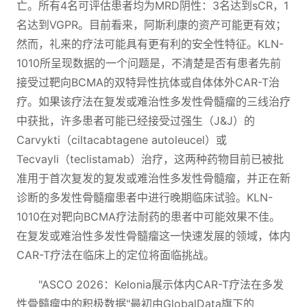
亡。所有4名可评估患者均为MRD阴性：3名达到sCR，1
名达到VGPR。目前看来，阿斯利康的资产可能更有效；
然而，礼来的疗法可能具有更有利的安全性特征。KLN-
1010所呈现数据的一个问题是，不清楚是否有患者先前
接受过靶向BCMA的双特异性抗体或自体体外CAR-T治
疗。如果该疗法在复发或难治性多发性骨髓瘤的三线治疗
中获批，许多患者可能已经接受过强生（J&J）的
Carvykti（ciltacabtagene autoleucel）或
Tecvayli（teclistamab）治疗，这两种药物目前已被批
准用于首次复发的复发或难治性多发性骨髓瘤，并正在新
诊断的多发性骨髓瘤患者中进行晚期临床试验。KLN-
1010在对靶向BCMA疗法耐药的患者中可能效果不佳。
在复发或难治性多发性骨髓瘤这一快速发展的领域，体内
CAR-T疗法在临床上的定位将面临挑战。
"ASCO 2026：Kelonia展示体内CAR-T疗法在多发
性骨髓瘤中的积极数据"最初由GlobalData旗下的