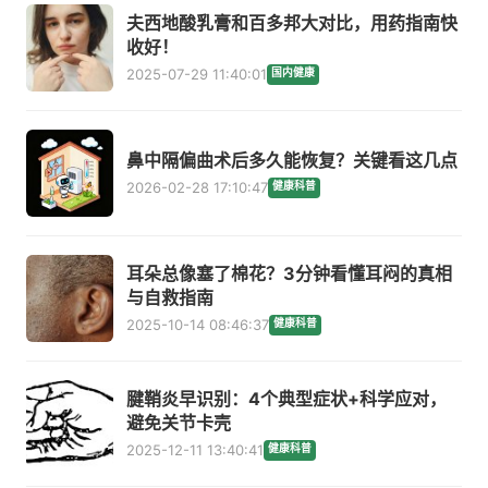
夫西地酸乳膏和百多邦大对比，用药指南快
收好！
2025-07-29 11:40:01
国内健康
鼻中隔偏曲术后多久能恢复？关键看这几点
2026-02-28 17:10:47
健康科普
耳朵总像塞了棉花？3分钟看懂耳闷的真相
与自救指南
2025-10-14 08:46:37
健康科普
腱鞘炎早识别：4个典型症状+科学应对，
避免关节卡壳
2025-12-11 13:40:41
健康科普