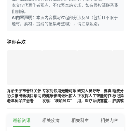
本文仅代表作者观点，不代表本站立场，如有侵权请联系我
们删除。
AI内容声明：
本页内容撰写过程部分涉及AI（包括且不限于
题材，素材，提纲的搜集与整理），请注意甄别。
猜你喜欢
乔治王子市善终关怀
专家对饮用无糖可乐
研究人员呼吁：要真
唾液分析
协会推出新项目帮助
的健康影响做出惊人
正发挥人工智能的作
标记揭示
老年痴呆症患者
发现：“增加风险”
用，医疗系统需重新
脏病或帕
思考数据的使用方式
险
最新资讯
相关疾病
相关科室
相关内容