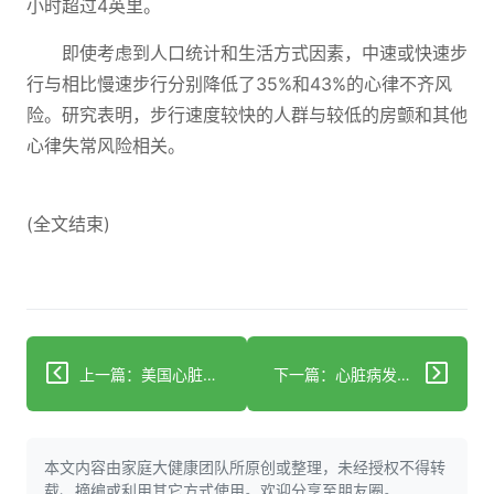
小时超过4英里。
即使考虑到人口统计和生活方式因素，中速或快速步
行与相比慢速步行分别降低了35%和43%的心律不齐风
险。研究表明，步行速度较快的人群与较低的房颤和其他
心律失常风险相关。
(全文结束)
上一篇：美国心脏协会研究：心脏病死亡率50年下降90%，但其他病症激增
下一篇：心脏病发作死亡率下降89%，其他心脏疾病死亡率上升：需知的5件事
本文内容由家庭大健康团队所原创或整理，未经授权不得转
载、摘编或利用其它方式使用。欢迎分享至朋友圈。