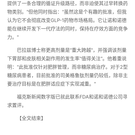
提供了一条合理的循证升级路径，而非迫使其过早转换药
物类别。"但他同时指出："虽然这是个有趣的批准，但我
认为它不会彻底改变GLP-1药物市场格局。它让诺和诺德
能在继续开发下一代疗法的同时，保持在疗效方面的竞争
力。"
巴拉兹博士称更高剂量是"重大跨越"，并强调该剂量
下胃部和皮肤相关副作用的发生率"值得关注"。他着重说
明："此批准仅针对肥胖管理，而非糖尿病治疗。对于2型
糖尿病患者，目前批准的司美格鲁肽剂量仍较低，除非主
要治疗目标是在肥胖适应症下实现减重。"
福克斯新闻数字版已就此联系FDA和诺和诺德公司寻
求置评。
【全文结束】