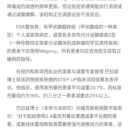
疼痛或灼烧感的频率更高，但这些症状通常能自行消退或
通过减量缓解，该机构正在调查这些不良反应。
FDA警告称，有甲状腺髓样癌（甲状腺癌的一种类
型）个人或家族病史，或患有多发性内分泌腺瘤病2型
（一种导致特定激素分泌腺体形成肿瘤的罕见遗传疾病）
的患者不应使用Wegovy。所有患者均应咨询医生获取正
确用药指导。
在纽约和新泽西执业的激素与减重专家彼得·巴拉兹
博士就该药物获批依据的STEP UP临床试验结果发表评
论。他指出，使用高剂量的患者平均减重20.7%，而标准
剂量组约为16%，约三分之一患者减重达25%以上。
巴拉兹博士（未参与该研究）向福克斯新闻数字版表
示："对于起始使用2.4毫克剂量后遭遇减重平台期的患
者，或基线体重指数极高需要更强代谢推动力的患者，这