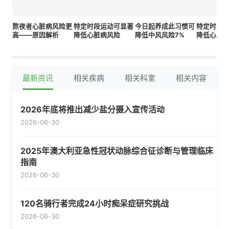
熬夜者心脏病风险更
特定时段运动可显著
今日起养成此习惯可
特定时段
高——原因解析
降低心脏病风险
降低中风风险7%
降低心脏
最新资讯
相关疾病
相关科室
相关内容
2026年底将推出减少盐分摄入宣传活动
2026-06-30
2025年澳大利亚急性冠状动脉综合征诊断与管理临床
指南
2026-06-30
120名骑行者完成24小时痴呆症研究挑战
2026-06-30