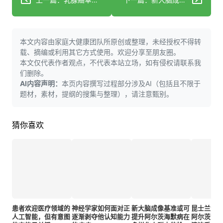
本文内容由家庭大健康团队所原创或整理，未经授权不得转
载、摘编或利用其它方式使用。欢迎分享至朋友圈。
本文仅代表作者观点，不代表本站立场，如有侵权请联系我
们删除。
AI内容声明：
本页内容撰写过程部分涉及AI（包括且不限于
题材，素材，提纲的搜集与整理），请注意甄别。
猜你喜欢
患者欢迎医疗领域的
神经学家如何面对正
新大脑成像基准或可
昆士兰大
人工智能，但有意图
逐渐剥夺他认知能力
提升阿尔茨海默病在
阿尔茨海