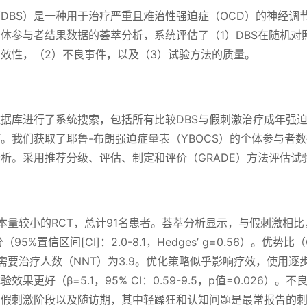
DBS）是一种用于治疗严重且难治性强迫症（OCD）的神经调
体参与者结果数据的荟萃分析，系统评估了（1）DBS在随机对照
效性，（2）不良事件，以及（3）试验方法的质量。
据库进行了系统搜索，包括所有比较DBS与假刺激治疗成年强迫
。我们获取了耶鲁-布朗强迫症量表（YBOCS）的个体参与者
析。采用推荐分级、评估、制定和评价（GRADE）方法评估试
本量较小的RCT，总计91名患者。荟萃分析显示，与假刺激相比，
95%置信区间[CI]：2.0-8.1，Hedges’ g=0.56）。优势比（
.2），需要治疗人数（NNT）为3.9。优化策略似乎影响疗效，使用逐
果更好（β=5.1，95% CI：0.59-9.5，p值=0.026）
和假刺激阶段以及随访期，其中轻躁狂和认知问题是最常报告的