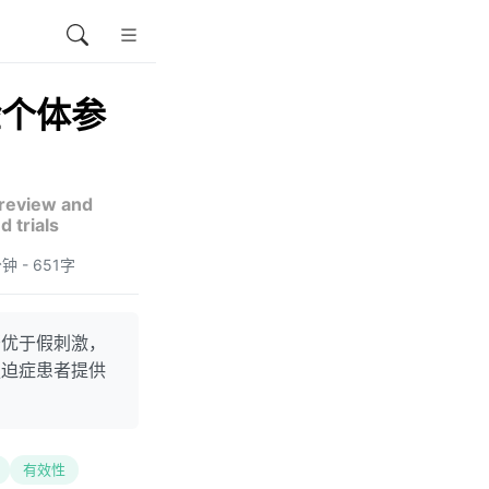
验个体参
 review and
 trials
分钟 - 651字
著优于假刺激，
强迫症患者提供
有效性