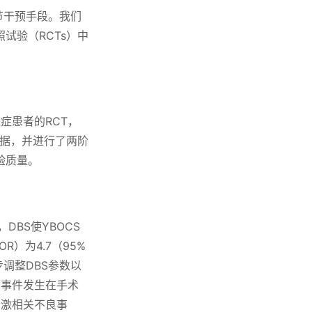
节干预手段。我们
试验（RCTs）中
症患者的RCT，
数据，并进行了两阶
验质量。
DBS使YBOCS
OR）为4.7（95%
步调整DBS参数以
。不良事件发生在手术
刺激相关不良事