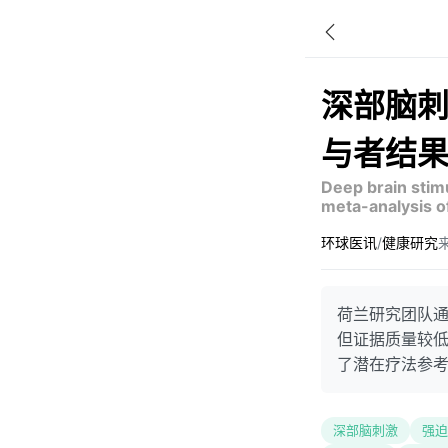
深部脑
与者结
Deep brain stim
meta-analysis of
环球医讯
/
健康研究
来
荷兰研究团队通
但证据质量较
了潜在疗法参
深部脑刺激
强迫