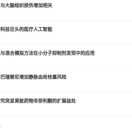
惯与大脑组织损伤增加相关
给科技巨头的医疗人工智能
能与混合模拟方法在小分子抑制剂发现中的应用
实巴瑞替尼增加静脉血栓栓塞风险
研究突显肾脏药物非奈利酮的扩展益处
处