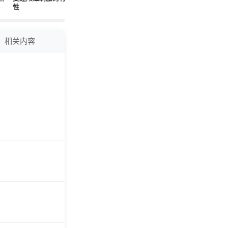
性
风湿关节炎方面有效
放科学和脑健康创新
关
相关内容