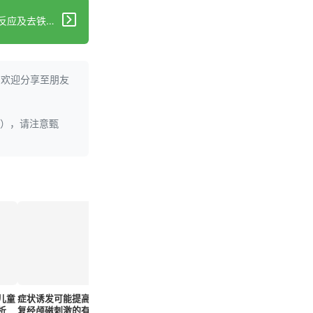
下一篇：幼猪脑出血后免疫细胞反应及去铁胺和米诺环素的治疗效果
。欢迎分享至朋友
理），请注意甄
儿童
症状诱发可能提高重
Zimlovisertib和托
安大略省平台获770
抗精神病
析
复经颅磁刺激的有效
法替尼组合在治疗类
多万加元资金推动开
与较低的