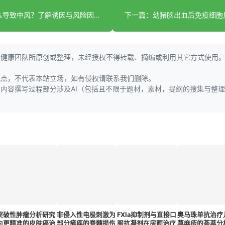
上一篇：什么导致中风？了解诱因与风险因素
大健康团队所原创或整理，未经授权不得转载、摘编或利用其它方式使用
观点，不代表本站立场，如有侵权请联系我们删除。
页内容撰写过程部分涉及AI（包括且不限于题材，素材，提纲的搜集与整
突破性肿瘤分析研究
非侵入性电极刺激为
FXIa抑制剂与直接口
奥马珠单抗治疗
为更精准的皮肤癌治
部分瘫痪的脊髓损伤
服抗凝剂在房颤治疗
荨麻疹的荟萃分