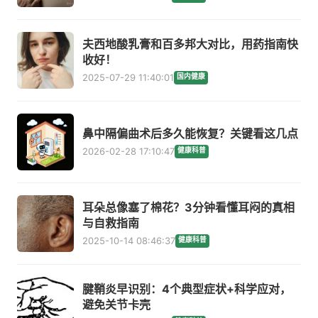
夫西地酸乳膏和百多邦大对比，用药指南快
收好！
2025-07-29 11:40:01
国内健康
鼻中隔偏曲术后多久能恢复？关键看这几点
2026-02-28 17:10:47
健康科普
耳朵总像塞了棉花？3分钟看懂耳闷的真相
与自救指南
2025-10-14 08:46:37
健康科普
腱鞘炎早识别：4个典型症状+科学应对，
避免关节卡壳