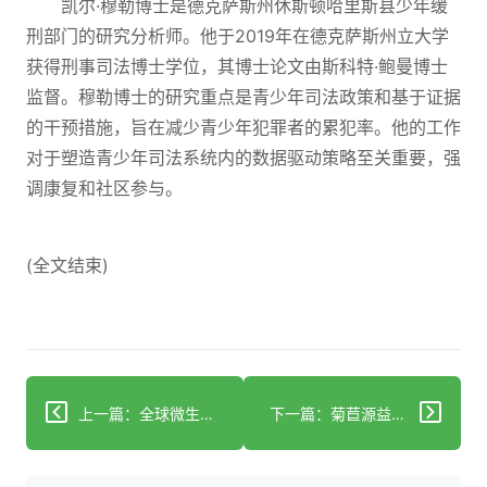
凯尔·穆勒博士是德克萨斯州休斯顿哈里斯县少年缓
刑部门的研究分析师。他于2019年在德克萨斯州立大学
获得刑事司法博士学位，其博士论文由斯科特·鲍曼博士
监督。穆勒博士的研究重点是青少年司法政策和基于证据
的干预措施，旨在减少青少年犯罪者的累犯率。他的工作
对于塑造青少年司法系统内的数据驱动策略至关重要，强
调康复和社区参与。
(全文结束)
上一篇：全球微生物组保存计划进入扩展阶段
下一篇：菊苣源益生元与HMOs：促进幼儿肠道健康