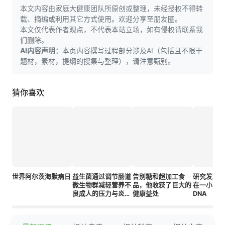
本文内容由家庭大健康团队所原创或整理，未经授权不得转
载、摘编或利用其它方式使用。欢迎分享至朋友圈。
本文仅代表作者观点，不代表本站立场，如有侵权请联系我
们删除。
AI内容声明：
本页内容撰写过程部分涉及AI（包括且不限于
题材，素材，提纲的搜集与整理），请注意甄别。
猜你喜欢
世界阿尔茨海默病日
益生菌通过调节肠道
告别糖和超加工食
研究发现
微生物群减轻营养不
品，他收获了巨大的
在一小时
良成人的压力与炎
健康益处
DNA
症：一项随机对照试
验